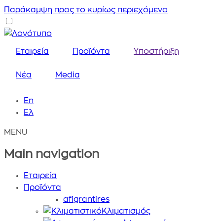
Παράκαμψη προς το κυρίως περιεχόμενο
Εταιρεία
Προϊόντα
Υποστήριξη
Nέα
Media
En
Ελ
MENU
Main navigation
Εταιρεία
Προϊόντα
afigrantires
Κλιματισμός