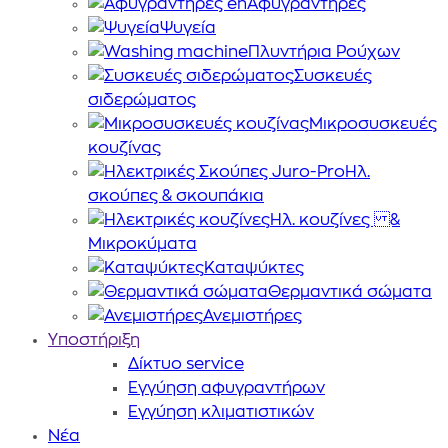
Αφυγραντήρες
Ψυγεία
Πλυντήρια Ρούχων
Συσκευές
σιδερώματος
Μικροσυσκευές
κουζίνας
Ηλ.
σκούπες & σκουπάκια
Ηλ. κουζίνες &
Μικροκύματα
Καταψύκτες
Θερμαντικά σώματα
Ανεμιστήρες
Υποστήριξη
Δίκτυο service
Εγγύηση αφυγραντήρων
Εγγύηση κλιματιστικών
Nέα