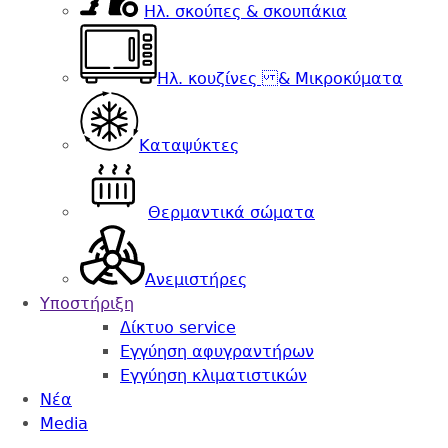
Ηλ. σκούπες & σκουπάκια
Ηλ. κουζίνες & Μικροκύματα
Καταψύκτες
Θερμαντικά σώματα
Ανεμιστήρες
Υποστήριξη
Δίκτυο service
Εγγύηση αφυγραντήρων
Εγγύηση κλιματιστικών
Nέα
Media