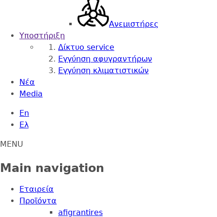
Ανεμιστήρες
Υποστήριξη
Δίκτυο service
Εγγύηση αφυγραντήρων
Εγγύηση κλιματιστικών
Nέα
Media
En
Ελ
MENU
Main navigation
Εταιρεία
Προϊόντα
afigrantires