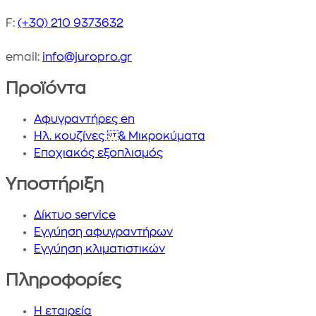
F:
(+30) 210 9373632
email:
info@juropro.gr
Προϊόντα
Αφυγραντήρες en
Ηλ. κουζίνες & Μικροκύματα
Εποχιακός εξοπλισμός
Yποστήριξη
Δίκτυο service
Εγγύηση αφυγραντήρων
Εγγύηση κλιματιστικών
Πληροφορίες
Η εταιρεία