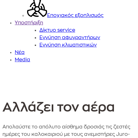
Εποχιακός εξοπλισμός
Υποστήριξη
Δίκτυο service
Εγγύηση αφυγραντήρων
Εγγύηση κλιματιστικών
Nέα
Media
Αλλάζει τον αέρα
Back
Hero
to
Banner
top
κατηγορίας.
Απολαύστε το απόλυτο αίσθημα δροσιάς τις ζεστές
ημέρες του καλοκαιριού με τους ανεμιστήρες Juro-