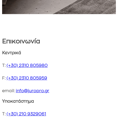
Επικοινωνία
Address
Κεντρικά
Τ:
(+30) 2310 805980
F:
(+30) 2310 805959
email:
info@juropro.gr
Υποκατάστημα
T:
(+30) 210 9329061