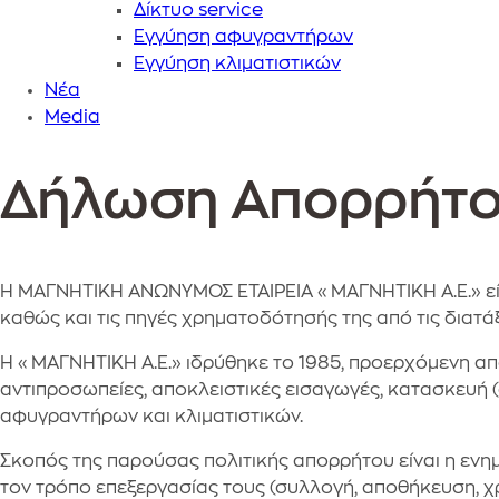
Δίκτυο service
Εγγύηση αφυγραντήρων
Εγγύηση κλιματιστικών
Nέα
Media
Back
Heading
Δήλωση Απορρήτ
to
top
Η ΜΑΓΝΗΤΙΚΗ ΑΝΩΝΥΜΟΣ ΕΤΑΙΡΕΙΑ «ΜΑΓΝΗΤΙΚΗ Α.Ε.» είναι
καθώς και τις πηγές χρηματοδότησής της από τις διατάξ
Η «ΜΑΓΝΗΤΙΚΗ Α.Ε.» ιδρύθηκε το 1985, προερχόμενη από
αντιπροσωπείες, αποκλειστικές εισαγωγές, κατασκευή 
αφυγραντήρων και κλιματιστικών.
Σκοπός της παρούσας πολιτικής απορρήτου είναι η ενη
τον τρόπο επεξεργασίας τους (συλλογή, αποθήκευση, χρ