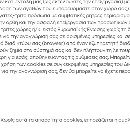
ύν κατ’ εντολή μας (ως εκτελούντες την επεξεργασία) μ
ράδοση των αγαθών που εμπορευόμαστε στον χώρο σας). 
τες-τρίτα πρόσωπα με συμβατικές ρήτρες περιορισμού
την ορθή και την ασφαλή επεξεργασία των προσωπικών
τρίτες χώρες ή/κι εκτός Ευρωπαϊκής Ένωσης χωρίς τη δ
 για την αναγνώρισή σας σε ορισμένες υπηρεσίες και σελ
 διαδικτύου σας (browser) από έναν εξυπηρετητή διαδ
ούν ζημία στο σύστημά σας και δεν πλήττουν τη λειτουρ
η για εσάς, αποθηκεύοντας τις ρυθμίσεις σας. Μπορείτ
τη χρήση των cookies σε συγκεκριμένες υπηρεσίες του Δ
 για την αναγνώρισή σας, δεν θα μπορείτε να έχετε περ
 Χωρίς αυτά τα απαραίτητα cookies, επηρεάζεται η ομαλ