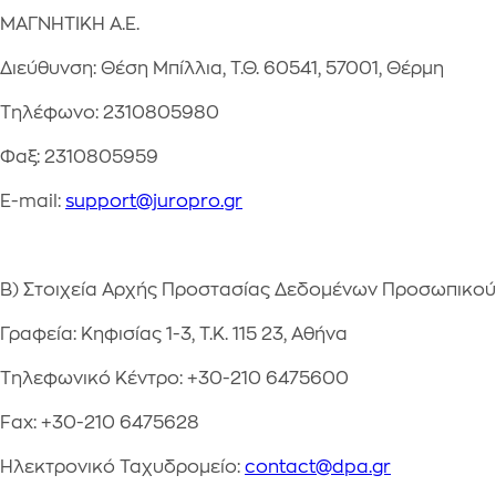
ΜΑΓΝΗΤΙΚΗ Α.Ε.
Διεύθυνση: Θέση Μπίλλια, Τ.Θ. 60541, 57001, Θέρμη
Τηλέφωνο: 2310805980
Φαξ: 2310805959
E-mail:
support@juropro.gr
B) Στοιχεία Αρχής Προστασίας Δεδομένων Προσωπικού
Γραφεία: Κηφισίας 1-3, Τ.Κ. 115 23, Αθήνα
Τηλεφωνικό Κέντρο: +30-210 6475600
Fax: +30-210 6475628
Ηλεκτρονικό Ταχυδρομείο:
contact@dpa.gr