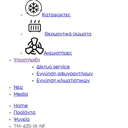
Καταψύκτες
Θερμαντικά σώματα
Ανεμιστήρες
Υποστήριξη
Δίκτυο service
Εγγύηση αφυγραντήρων
Εγγύηση κλιματιστικών
Nέα
Media
Back
Home
Breadcrumb
to
Προϊόντα
top
Ψυγεία
TM-435-IX-NF