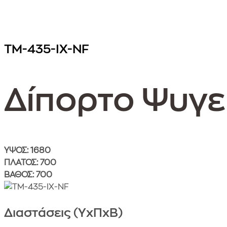
TM-435-IX-NF
Δίπορτο Ψυγε
ΥΨΟΣ: 1680
ΠΛΑΤΟΣ: 700
ΒΑΘΟΣ: 700
Image
Διαστάσεις (ΥxΠxΒ)